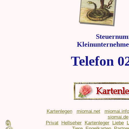
Steuernum
Kleinunternehme
Telefon 0
Kartenlegen
miomai.net
miomai.inf
siomai.de
Privat
Hellseher
Kartenleger
Liebe
Tiere
Engelkarten
Partne