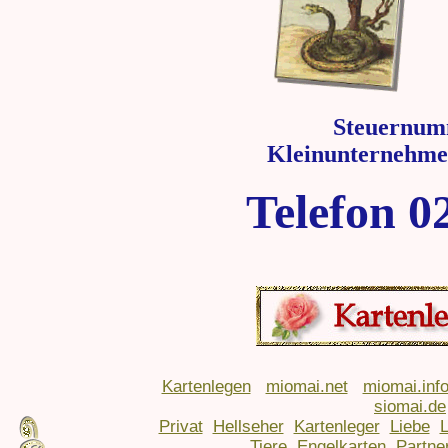
Steuernum
Kleinunternehme
Telefon 0
Kartenlegen
miomai.net
miomai.inf
siomai.de
Privat
Hellseher
Kartenleger
Liebe
Tiere
Engelkarten
Partne