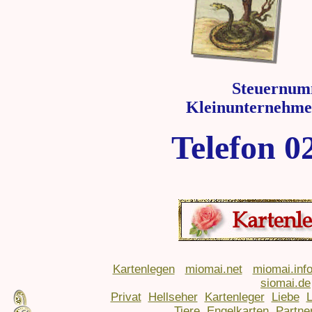
Steuernum
Kleinunternehme
Telefon 0
Kartenlegen
miomai.net
miomai.inf
siomai.de
Privat
Hellseher
Kartenleger
Liebe
Tiere
Engelkarten
Partne