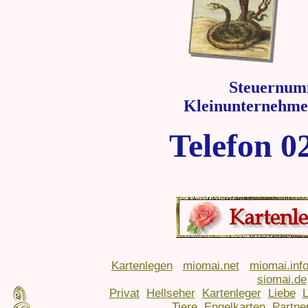
Steuernum
Kleinunternehme
Telefon 0
Kartenlegen
miomai.net
miomai.inf
siomai.de
Privat
Hellseher
Kartenleger
Liebe
Tiere
Engelkarten
Partne