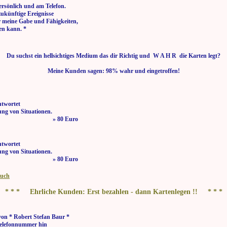
ersönlich und am Telefon.
zukünftige Ereignisse
r meine Gabe und Fähigkeiten,
en kann. *
Du suchst ein hellsichtiges Medium das dir Richtig und W A H R die Karten legt?
Meine Kunden sagen: 98% wahr und eingetroffen!
ntwortet
ng von Situationen.
 bis 21:00 Uhr » 80 Euro
ntwortet
ng von Situationen.
 bis 21:00 Uhr » 80 Euro
buch
* * * Ehrliche Kunden: Erst bezahlen - dann Kartenlegen !! * * *
on * Robert Stefan Baur *
elefonnummer hin