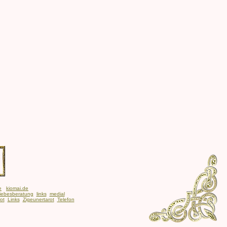
e
kiomai.de
iebesberatung
links
medial
ot
Links
Zigeunertarot
Telefon