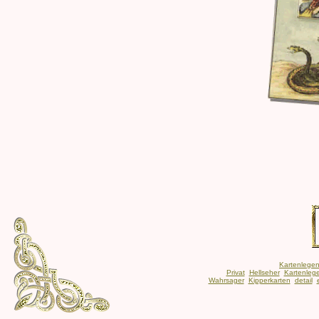
Kartenlege
Privat
Hellseher
Kartenlege
Wahrsager
Kipperkarten
detail