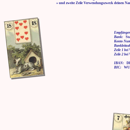
» und zweite Zeile Verwendungszweck deinen Na
Empfänger
Bank:
Stad
Konto Nu
Bankleitza
Zeile 1 be
Zeile 2 be
IBAN:
DE7
BIC:
WUP