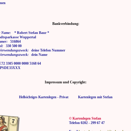
men
Bankverbindung:
 Name:
* Robert Stefan Baur *
tsparkasse Wuppertal
mmer:
516864
hl:
330 500 00
i Verwendungszweck:
deine Telefon Nummer
i Verwendungszweck:
dein Name
2 3305 0000 0000 5168 64
SDE33XXX
Impressum und Copyright:
Hellsichtiges Kartenlegen - Privat Kartenlegen mit Stefan
© Kartenlegen Stefan
Telefon 0202 - 299 67 47