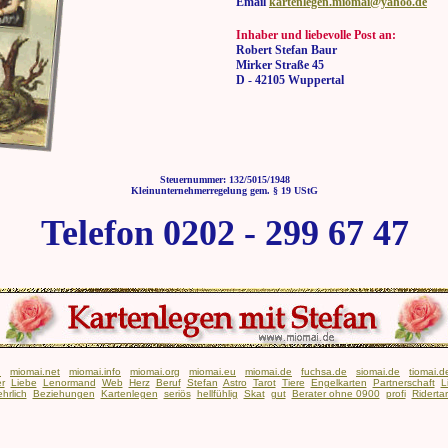
Email
kartenlegen.miomai@yahoo.de
Inhaber und liebevolle Post an:
Robert Stefan Baur
Mirker Straße 45
D - 42105 Wuppertal
Steuernummer: 132/5015/1948
Kleinunternehmerregelung gem. § 19 UStG
Telefon 0202 - 299 67 47
n
miomai.net
miomai.info
miomai.org
miomai.eu
miomai.de
fuchsa.de
siomai.de
tiomai.d
r
Liebe
Lenormand
Web
Herz
Beruf
Stefan
Astro
Tarot
Tiere
Engelkarten
Partnerschaft
L
ehrlich
Beziehungen
Kartenlegen
seriös
hellfühlig
Skat
gut
Berater ohne 0900
profi
Ridertar